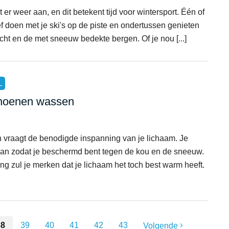
er weer aan, en dit betekent tijd voor wintersport. Één of
f doen met je ski's op de piste en ondertussen genieten
icht en de met sneeuw bedekte bergen. Of je nou [...]
L
choenen wassen
 vraagt de benodigde inspanning van je lichaam. Je
aan zodat je beschermd bent tegen de kou en de sneeuw.
ng zul je merken dat je lichaam het toch best warm heeft.
38
39
40
41
42
43
Volgende