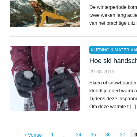
De winterperiode komt 
twee weken lang actie
van het prachtige uitz
KLEDING & MATERIAA
Hoe ski hands
29-08-2019
Skiën of snowboarden
kleedt je goed warm 
Tijdens deze inspanni
Om deze warmte t [...]
1
...
34
35
36
37
Vorige