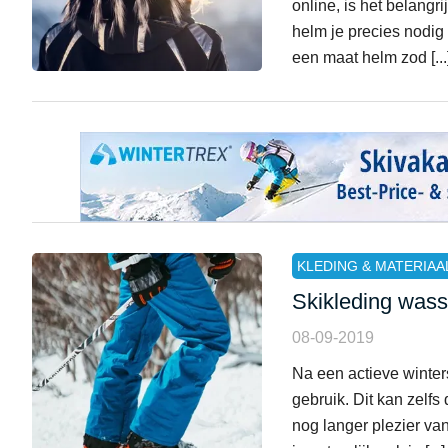
online, is het belang
helm je precies nodig 
een maat helm zod [...
KLEDING & MATERIAA
Skikleding wass
08-09-2019
Na een actieve winter
gebruik. Dit kan zelf
nog langer plezier v