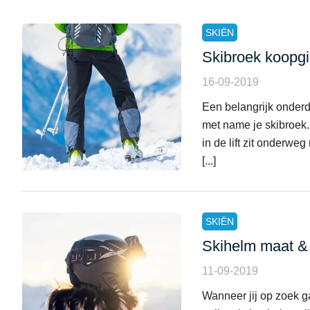
SKIËN
Skibroek koopg
16-09-2019
Een belangrijk onderde
met name je skibroek. 
in de lift zit onderwe
[...]
SKIËN
Skihelm maat & 
11-09-2019
Wanneer jij op zoek g