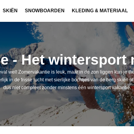
SKIËN
SNOWBOARDEN
KLEDING & MATERIAAL
 - Het wintersport
al wel! Zomervakantie is leuk, maar in de zon liggen kun je thuis
ijk in de frisse lucht met sierlijke bochtjes van de berg skiën
dus niet compleet zonder minstens één wintersport vakantie.