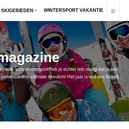
WINTERSPORT VAKANTIE
SKIGEBIEDEN
 magazine
 ook. Voor wintersport heb je echter iets nodig dat je niet
 of snowboarden:
ultimate freedom!
Het jaar is wat ons betreft