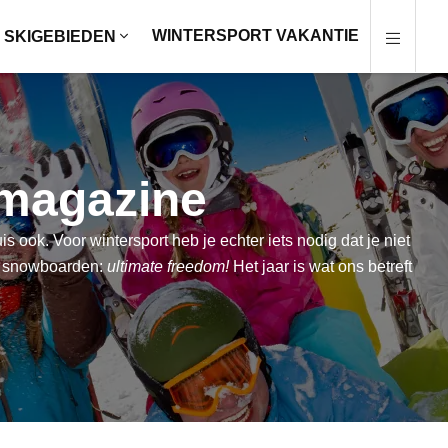
WINTERSPORT VAKANTIE
SKIGEBIEDEN
 magazine
 ook. Voor wintersport heb je echter iets nodig dat je niet
 of snowboarden:
ultimate freedom!
Het jaar is wat ons betreft