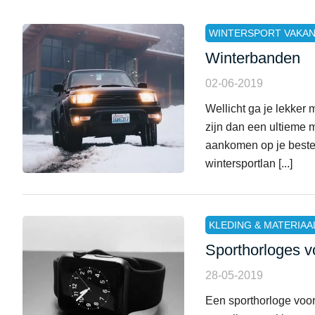
WINTERSPORT VAKAN
Winterbanden
02-06-2019
Wellicht ga je lekker
zijn dan een ultieme mu
aankomen op je beste
wintersportlan [...]
KLEDING & MATERIAA
Sporthorloges v
28-05-2019
Een sporthorloge voor