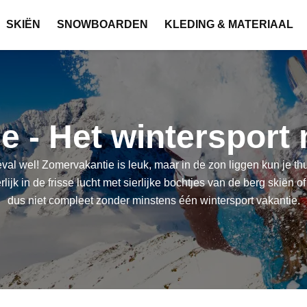
SKIËN
SNOWBOARDEN
KLEDING & MATERIAAL
 - Het wintersport
al wel! Zomervakantie is leuk, maar in de zon liggen kun je thuis
ijk in de frisse lucht met sierlijke bochtjes van de berg skiën
dus niet compleet zonder minstens één wintersport vakantie.