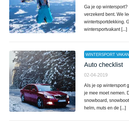
Ga je op wintersport? 
verzekerd bent. We le
wintertsportdekking. 
wintersportvakant [...]
WINTERSPORT VAKAN
Auto checklist
02-04-2019
Als je op wintersport 
je mee moet nemen. Di
snowboard, snowboots,
helm, muts en de [...]