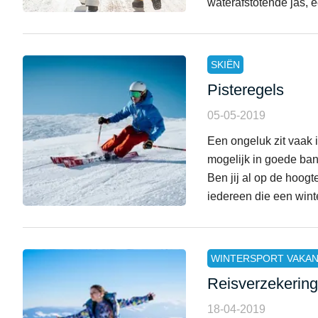
waterafstotende jas, ee 
SKIËN
Pisteregels
05-05-2019
Een ongeluk zit vaak i
mogelijk in goede ban
Ben jij al op de hoog
iedereen die een winter
WINTERSPORT VAKAN
Reisverzekering
18-04-2019