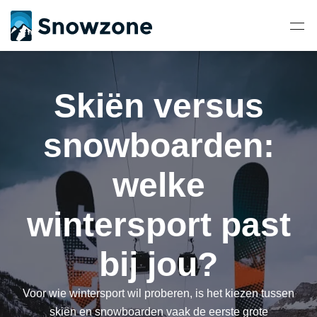
Skiën versus
snowboarden:
welke
wintersport past
bij jou?
Voor wie wintersport wil proberen, is het kiezen tussen
skiën en snowboarden vaak de eerste grote