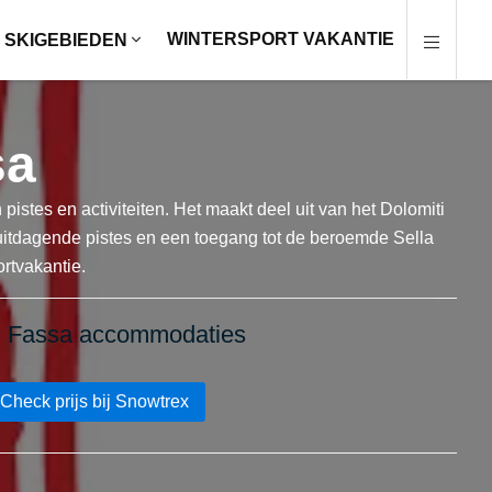
WINTERSPORT VAKANTIE
SKIGEBIEDEN
sa
stes en activiteiten. Het maakt deel uit van het Dolomiti
uitdagende pistes en een toegang tot de beroemde Sella
rtvakantie.
di Fassa accommodaties
Check prijs bij Snowtrex