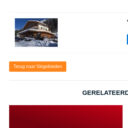
Terug naar Skigebieden
GERELATEERD