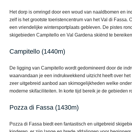
Het dorp is omringd door een woud van naaldbomen en in
zelf is het grootste toeristencentrum van het Val di Fassa
een vriendelijke wintersportplaats gebleven. De pistes ron
skigebieden Campitello en Val Gardena skiënd te bereiken
Campitello (1440m)
De ligging van Campitello wordt gedomineerd door de in
waarvandaan je een indrukwekkend uitzicht heeft over het 
zeer uitgebreid aanbod aan skimogelijkheden welke onde
moderne skifaciliteiten. In korte tijd bereik je de gebiede
Pozza di Fassa (1430m)
Pozza di Fassa biedt een fantastisch en uitgebreid skigebi
kinderen, er zijn lange en brede afdalingen voor beginners,