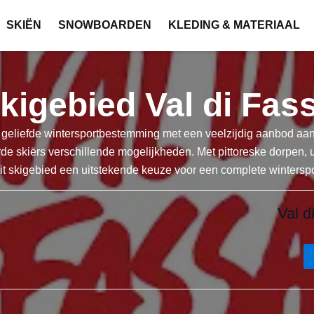
SKIËN
SNOWBOARDEN
KLEDING & MATERIAAL
kigebied Val di Fas
geliefde wintersportbestemming met een veelzijdig aanbod aan pi
de skiërs verschillende mogelijkheden. Met pittoreske dorpen, 
it skigebied een uitstekende keuze voor een complete winterspo
Val 