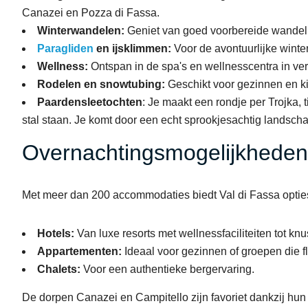
Canazei en Pozza di Fassa.
Winterwandelen:
Geniet van goed voorbereide wandelr
Paragliden
en ijsklimmen:
Voor de avontuurlijke winter
Wellness:
Ontspan in de spa's en wellnesscentra in ve
Rodelen en snowtubing:
Geschikt voor gezinnen en k
Paardensleetochten
: Je maakt een rondje per Trojka, 
stal staan. Je komt door een echt sprookjesachtig landscha
Overnachtingsmogelijkheden 
Met meer dan 200 accommodaties biedt Val di Fassa opties 
Hotels:
Van luxe resorts met wellnessfaciliteiten tot k
Appartementen:
Ideaal voor gezinnen of groepen die fle
Chalets:
Voor een authentieke bergervaring.
De dorpen Canazei en Campitello zijn favoriet dankzij hun c