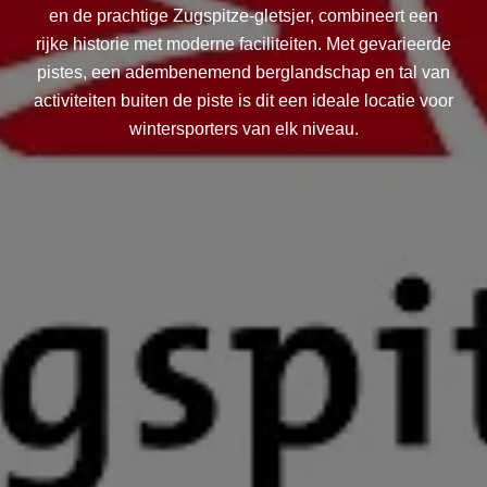
en de prachtige Zugspitze-gletsjer, combineert een
rijke historie met moderne faciliteiten. Met gevarieerde
pistes, een adembenemend berglandschap en tal van
activiteiten buiten de piste is dit een ideale locatie voor
wintersporters van elk niveau.