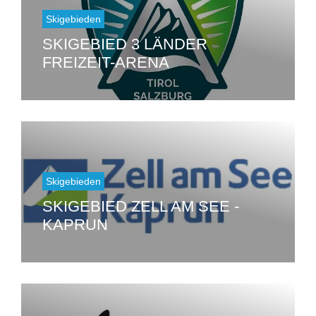
Skigebieden
SKIGEBIED 3 LÄNDER
FREIZEIT-ARENA
Skigebieden
SKIGEBIED ZELL AM SEE -
KAPRUN