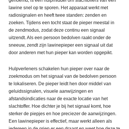
genoemd, is een hulpmiddel om slachtoffers van een
lawine snel op te sporen. Het apparaat werkt met
radiosignalen en heeft twee standen: zenden en
zoeken. Tijdens een tocht staat de pieper meestal in
de zendmodus, zodat deze continu een signaal
uitzendt. Als een persoon bedolven raakt onder de
sneeuw, zendt zijn lawinepieper een signaal uit dat
door anderen met hun pieper kan worden opgepikt.
Hulpverleners schakelen hun pieper over naar de
zoekmodus om het signaal van de bedolven persoon
te lokaliseren. De pieper leidt hen door middel van
geluidssignalen, visuele aanwijzingen en
afstandsindicaties naar de exacte locatie van het
slachtoffer. Hoe dichter je bij het signaal komt, hoe
sterker de piepjes en hoe preciezer de aanwijzingen.
Een lawinepieper is effectief, maar werkt alleen als
iedereen in de griep er een draagt en weet hoe deze te