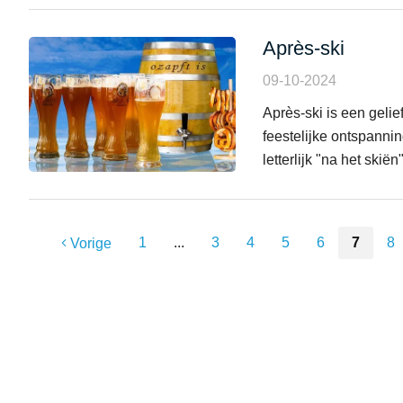
Après-ski
09-10-2024
Après-ski is een gelie
feestelijke ontspanni
letterlijk "na het skiën
1
...
3
4
5
6
7
8
Vorige