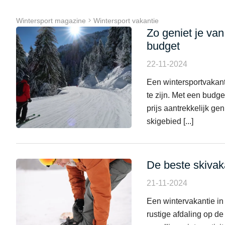
Wintersport magazine
Wintersport vakantie
Zo geniet je va
budget
22-11-2024
Een wintersportvakanti
te zijn. Met een budge
prijs aantrekkelijk ge
skigebied [...]
De beste skivak
21-11-2024
Een wintervakantie in 
rustige afdaling op d