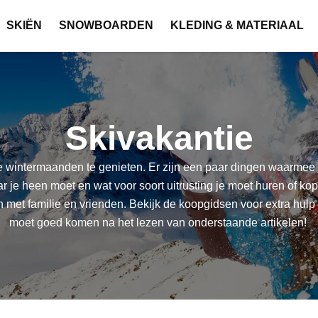
SKIËN
SNOWBOARDEN
KLEDING & MATERIAAL
Skivakantie
 wintermaanden te genieten. Er zijn een paar dingen waarmee je
r je heen moet en wat voor soort uitrusting je moet huren of ko
 met familie en vrienden. Bekijk de koopgidsen voor extra hulp 
moet goed komen na het lezen van onderstaande artikelen!