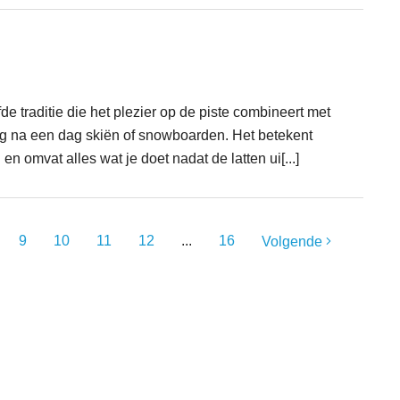
fde traditie die het plezier op de piste combineert met
ng na een dag skiën of snowboarden. Het betekent
" en omvat alles wat je doet nadat de latten ui[...]
9
10
11
12
...
16
Volgende