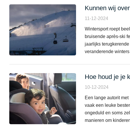
Kunnen wij over
11-12-2024
Wintersport roept bee
bruisende après-ski f
jaarlijks terugkerend
veranderende winters [
Hoe houd je je k
10-12-2024
Een lange autorit met
vaak een leuke bestem
ongeduld en soms zelfs
manieren om kinderen 