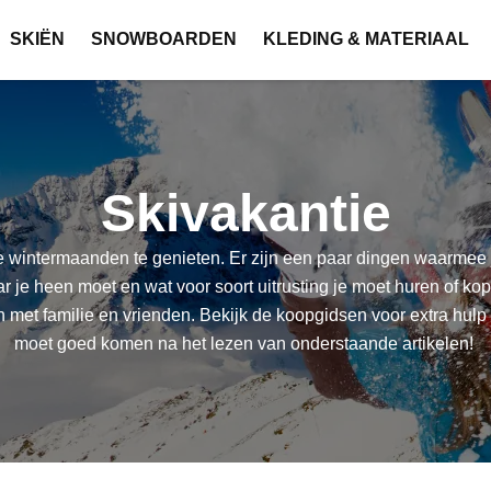
SKIËN
SNOWBOARDEN
KLEDING & MATERIAAL
Skivakantie
 wintermaanden te genieten. Er zijn een paar dingen waarmee je
r je heen moet en wat voor soort uitrusting je moet huren of ko
 met familie en vrienden. Bekijk de koopgidsen voor extra hulp 
moet goed komen na het lezen van onderstaande artikelen!