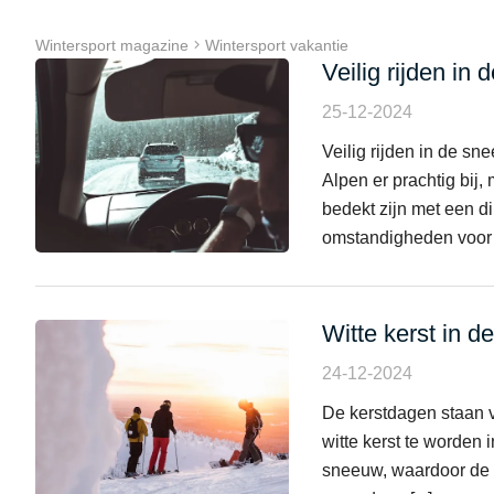
Wintersport magazine
Wintersport vakantie
Veilig rijden in
25-12-2024
Veilig rijden in de 
Alpen er prachtig bij,
bedekt zijn met een d
omstandigheden voor u
Witte kerst in d
24-12-2024
De kerstdagen staan vo
witte kerst te worden 
sneeuw, waardoor de p