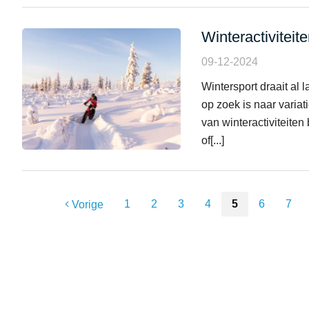
Winteractiviteit
09-12-2024
Wintersport draait al
op zoek is naar variat
van winteractiviteiten
of[...]
1
2
3
4
5
6
7
Vorige