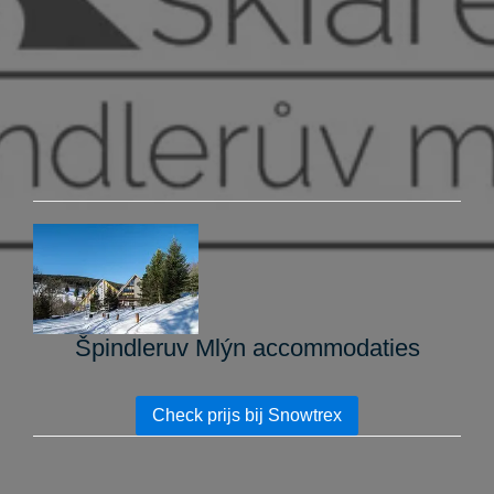
Špindleruv Mlýn accommodaties
Check prijs bij Snowtrex