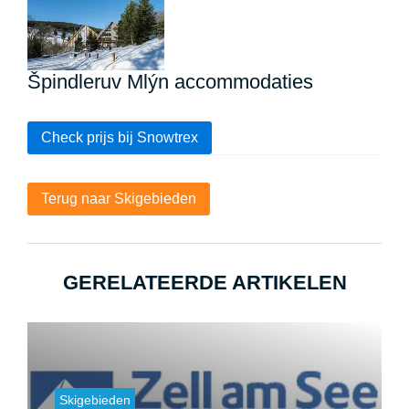
Špindleruv Mlýn accommodaties
Check prijs bij Snowtrex
Terug naar Skigebieden
GERELATEERDE ARTIKELEN
Skigebieden