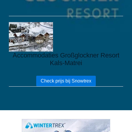
Accommodaties Großglockner Resort
Kals-Matrei
Check prijs bij Snowtrex