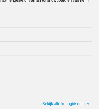
n samengesteld. Van ski tot snowboard en van helm
Bekijk alle koopgidsen hier...