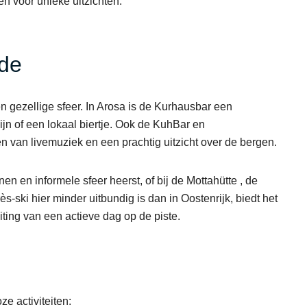
n voor unieke uitzichten.
ide
 gezellige sfeer. In Arosa is de Kurhausbar een
ijn of een lokaal biertje. Ook de KuhBar en
en van livemuziek en een prachtig uitzicht over de bergen.
en en informele sfeer heerst, of bij de Mottahütte , de
-ski hier minder uitbundig is dan in Oostenrijk, biedt het
iting van een actieve dag op de piste.
e activiteiten: