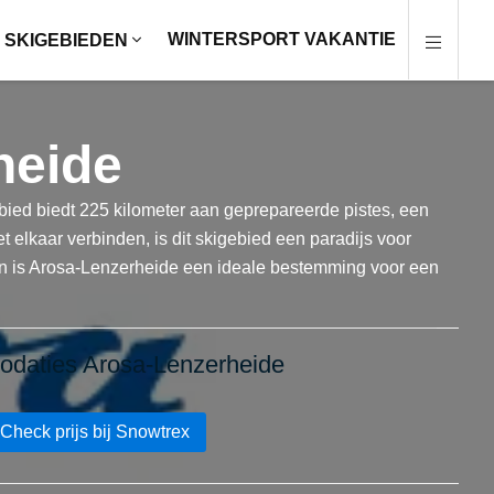
WINTERSPORT VAKANTIE
SKIGEBIEDEN
heide
bied biedt 225 kilometer aan geprepareerde pistes, een
elkaar verbinden, is dit skigebied een paradijs voor
iten is Arosa-Lenzerheide een ideale bestemming voor een
daties Arosa-Lenzerheide
Check prijs bij Snowtrex