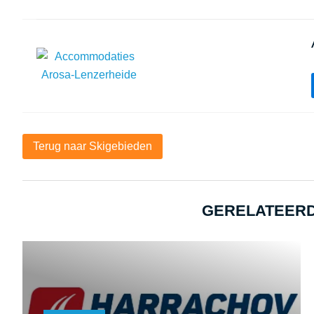
Terug naar Skigebieden
GERELATEERD