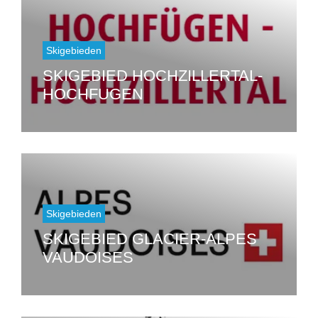
Skigebieden
SKIGEBIED HOCHZILLERTAL-
HOCHFUGEN
Skigebieden
SKIGEBIED GLACIER-ALPES
VAUDOISES