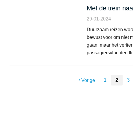
Met de trein naa
29-01-2024
Duurzaam reizen word
bewust voor om niet m
gaan, maar het vertier
passagiersvluchten flink
1
2
3
Vorige