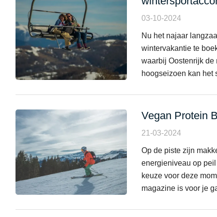
wintersportacc
03-10-2024
Nu het najaar langzaam
wintervakantie te boe
waarbij Oostenrijk de
hoogseizoen kan het s
Vegan Protein B
21-03-2024
Op de piste zijn makk
energieniveau op peil
keuze voor deze mome
magazine is voor je gaa