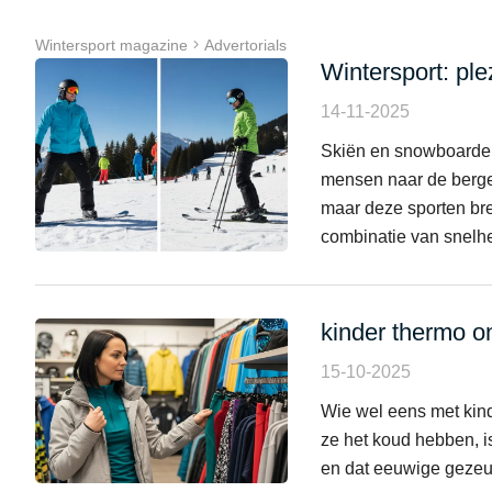
Wintersport magazine
Advertorials
Wintersport: plez
14-11-2025
Skiën en snowboarden 
mensen naar de bergen
maar deze sporten bre
combinatie van snelhei
kinder thermo 
15-10-2025
Wie wel eens met kind
ze het koud hebben, i
en dat eeuwige gezeur b