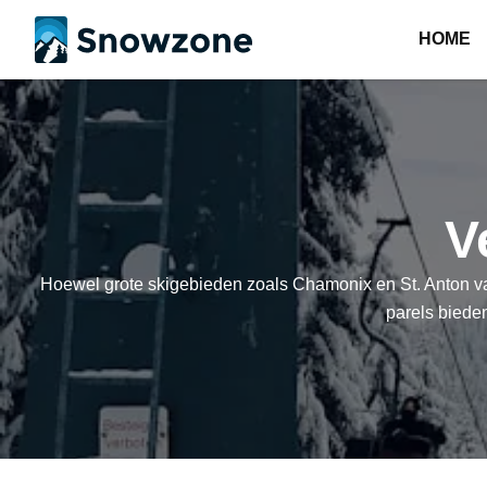
HOME
V
Hoewel grote skigebieden zoals Chamonix en St. Anton va
parels bieden