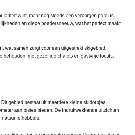
lariteit wint, maar nog steeds een verborgen parel is.
elijkheden en diepe poedersneeuw, wat het perfect maakt
, wat samen zorgt voor een uitgestrekt skigebied.
me behouden, met gezellige chalets en gastvrije locals.
. Dit gebied bestaat uit meerdere kleine skidorpjes,
ometer aan pistes bieden. De indrukwekkende uitzichten
 natuurliefhebbers.
ar rustige pistes en ongerepte sneeuw. Daarnaast zijn er