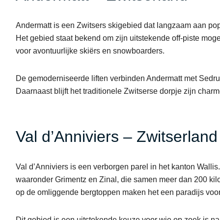
Andermatt is een Zwitsers skigebied dat langzaam aan popu
Het gebied staat bekend om zijn uitstekende off-piste mog
voor avontuurlijke skiërs en snowboarders.
De gemoderniseerde liften verbinden Andermatt met Sedrun
Daarnaast blijft het traditionele Zwitserse dorpje zijn char
Val d’Anniviers – Zwitserland
Val d’Anniviers is een verborgen parel in het kanton Wallis
waaronder Grimentz en Zinal, die samen meer dan 200 kil
op de omliggende bergtoppen maken het een paradijs voor
Dit gebied is een uitstekende keuze voor wie op zoek is na