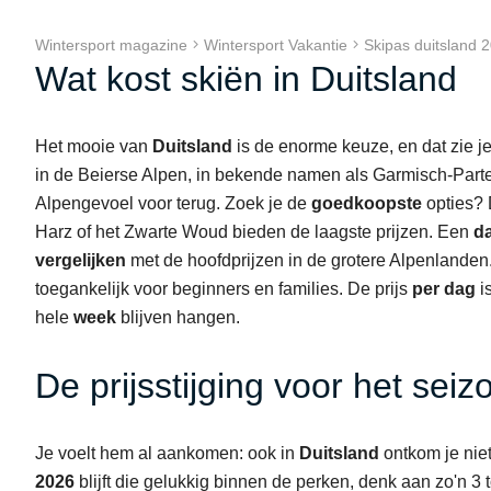
Wintersport magazine
Wintersport Vakantie
Skipas duitsland
Wat kost skiën in Duitsland
Het mooie van
Duitsland
is de enorme keuze, en dat zie je
in de Beierse Alpen, in bekende namen als Garmisch-Parten
Alpengevoel voor terug. Zoek je de
goedkoopste
opties? 
Harz of het Zwarte Woud bieden de laagste prijzen. Een
d
vergelijken
met de hoofdprijzen in de grotere Alpenlanden.
toegankelijk voor beginners en families. De prijs
per dag
i
hele
week
blijven hangen.
De prijsstijging voor het se
Je voelt hem al aankomen: ook in
Duitsland
ontkom je nie
2026
blijft die gelukkig binnen de perken, denk aan zo'n 3 t