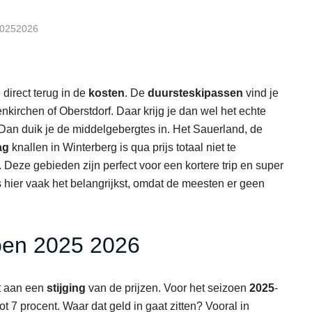
 20252026
 direct terug in de
kosten
. De
duurste
skipassen
vind je
kirchen of Oberstdorf. Daar krijg je dan wel het echte
Dan duik je de middelgebergtes in. Het Sauerland, de
ag
knallen in Winterberg is qua prijs totaal niet te
 Deze gebieden zijn perfect voor een kortere trip en super
s hier vaak het belangrijkst, omdat de meesten er geen
izoen 2025 2026
t aan een
stijging
van de prijzen. Voor het seizoen
2025
-
ot 7 procent. Waar dat geld in gaat zitten? Vooral in