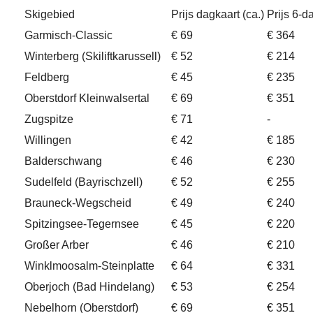
Skigebied
Prijs dagkaart (ca.)
Prijs 6-d
Garmisch-Classic
€ 69
€ 364
Winterberg (Skiliftkarussell)
€ 52
€ 214
Feldberg
€ 45
€ 235
Oberstdorf Kleinwalsertal
€ 69
€ 351
Zugspitze
€ 71
-
Willingen
€ 42
€ 185
Balderschwang
€ 46
€ 230
Sudelfeld (Bayrischzell)
€ 52
€ 255
Brauneck-Wegscheid
€ 49
€ 240
Spitzingsee-Tegernsee
€ 45
€ 220
Großer Arber
€ 46
€ 210
Winklmoosalm-Steinplatte
€ 64
€ 331
Oberjoch (Bad Hindelang)
€ 53
€ 254
Nebelhorn (Oberstdorf)
€ 69
€ 351