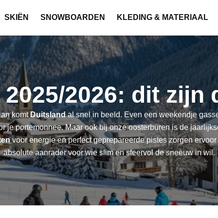
SKIËN
SNOWBOARDEN
KLEDING & MATERIAAL
2025/2026: dit zijn 
 Dan komt
Duitsland
al snel in beeld. Even een weekendje gasse
or je portemonnee. Maar ook bij onze oosterburen is de jaarlijk
ten
voor energie en perfect geprepareerde pistes zorgen ervoor
absolute aanrader voor wie slim en sfeervol de sneeuw in wil.