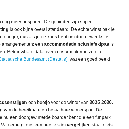
s
en nog meer besparen. De gebieden zijn super
ting
is ook bijna overal standaard. De echte winst pak je
ggen hoger, dus als je de kans hebt om doordeweeks te
de arrangementen: een
accommodatie
inclusief
skipas
is
ren. Betrouwbare data over consumentenprijzen in
Statistische Bundesamt (Destatis)
, wat een goed beeld
assen
stijgen
een beetje voor de winter van
2025
-
2026
.
ing van de bereikbare en betaalbare wintersport. De
Of je nu een doorgewinterde boarder bent die een funpark
n Winterberg, met een beetje slim
vergelijken
staat niets