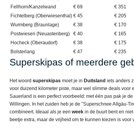
Fellhorn/Kanzelwand
€ 69
€ 351
Fichtelberg (Oberwiesenthal)
€ 45
€ 205
Wurmberg (Braunlage)
€ 38
€ 170
Postwiesen (Neuastenberg)
€ 40
€ 165
Hocheck (Oberaudorf)
€ 38
€ 175
Bolsterlang
€ 47
€ 235
Superskipas of meerdere ge
Het woord
superskipas
moet je in
Duitsland
iets anders 
voor duizend kilometer piste, maar wel slimme deals voor e
Sauerland is een perfect voorbeeld: met één pas pak je de 
Willingen. In het zuiden heb je de "Superschnee Allgäu-Tir
combineert. Ideaal als je een
week
in de buurt bent en niet
beetje extra, maar de vrijheid om te kunnen kiezen is voo