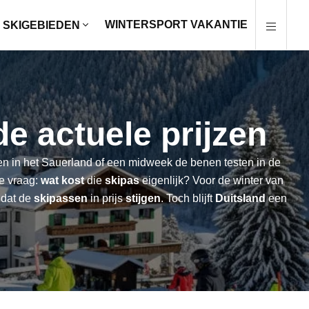
WINTERSPORT VAKANTIE
SKIGEBIEDEN
de actuele prijzen
n in het Sauerland of een midweek de benen testen in de
se vraag:
wat kost
die
skipas
eigenlijk? Voor de winter van
 dat de
skipassen
in prijs
stijgen
. Toch blijft
Duitsland
een