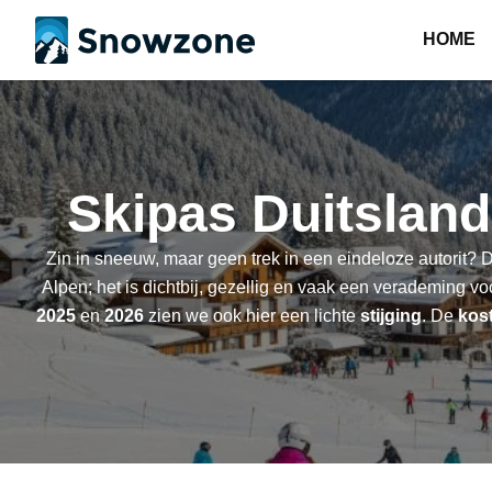
HOME
Skipas Duitsland 
Zin in sneeuw, maar geen trek in een eindeloze autorit?
Alpen; het is dichtbij, gezellig en vaak een verademing vo
2025
en
2026
zien we ook hier een lichte
stijging
. De
kos