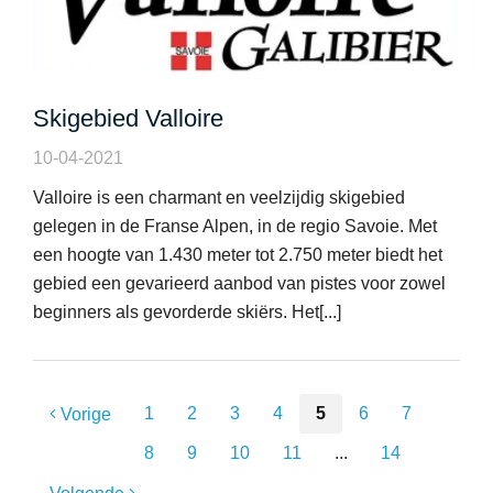
Skigebied Valloire
10-04-2021
Valloire is een charmant en veelzijdig skigebied
gelegen in de Franse Alpen, in de regio Savoie. Met
een hoogte van 1.430 meter tot 2.750 meter biedt het
gebied een gevarieerd aanbod van pistes voor zowel
beginners als gevorderde skiërs. Het[...]
1
2
3
4
5
6
7
Vorige
8
9
10
11
...
14