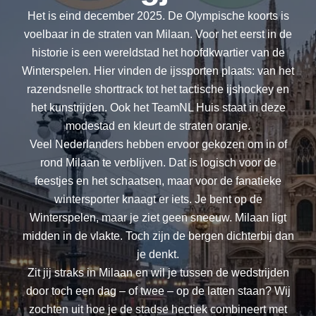
Het is eind december 2025. De Olympische koorts is
voelbaar in de straten van Milaan. Voor het eerst in de
historie is een wereldstad het hoofdkwartier van de
Winterspelen. Hier vinden de ijssporten plaats: van het
razendsnelle shorttrack tot het tactische ijshockey en
het kunstrijden. Ook het TeamNL Huis staat in deze
modestad en kleurt de straten oranje.
Veel Nederlanders hebben ervoor gekozen om in of
rond Milaan te verblijven. Dat is logisch voor de
feestjes en het schaatsen, maar voor de fanatieke
wintersporter knaagt er iets. Je bent op de
Winterspelen, maar je ziet geen sneeuw. Milaan ligt
midden in de vlakte. Toch zijn de bergen dichterbij dan
je denkt.
Zit jij straks in Milaan en wil je tussen de wedstrijden
door toch een dag – of twee – op de latten staan? Wij
zochten uit hoe je de stadse hectiek combineert met