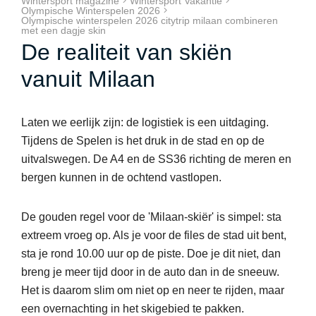
Wintersport magazine
Wintersport Vakantie
Olympische Winterspelen 2026
Olympische winterspelen 2026 citytrip milaan combineren
met een dagje skin
De realiteit van skiën
vanuit Milaan
Laten we eerlijk zijn: de logistiek is een uitdaging.
Tijdens de Spelen is het druk in de stad en op de
uitvalswegen. De A4 en de SS36 richting de meren en
bergen kunnen in de ochtend vastlopen.
De gouden regel voor de 'Milaan-skiër' is simpel: sta
extreem vroeg op. Als je voor de files de stad uit bent,
sta je rond 10.00 uur op de piste. Doe je dit niet, dan
breng je meer tijd door in de auto dan in de sneeuw.
Het is daarom slim om niet op en neer te rijden, maar
een overnachting in het skigebied te pakken.