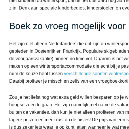
met kinderen op wintersport, dan is het uiteraard nog aan te
zijn. Denk aan speciale kinderbedjes, kinderstoelen en eve
Boek zo vroeg mogelijk voor
Het zijn niet alleen Nederlanders die dol zijn op winterspo
gebieden in Oostenrijk en Frankrijk. Populaire skigebieden
de voorjaarsvakantie) binnen no time vol. Daarom is het we
maken op een wintersportaccommodatie die echt bij je past
ruim de keuze hebt tussen
verschillende soorten wintersp
Daarbij profiteer je misschien zelfs van een vroegboekkorti
Zou je het liefst nog wat extra geld willen besparen op je 
hoogseizoen te gaan. Het zijn namelijk met name de vakan
buiten de vakanties, dan kun je niet alleen profiteren va
lagere prijzen én meer rust op de pistes! De prijs van een 
is dus zeker iets waar je op kunt letten wanneer je wat meer