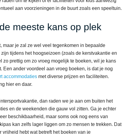
 raden om te kijken of er faciliteiten voor kids aanwezig
ntueel aan voorzieningen in de buurt zoals een speeltuin.
 de meeste kans op plek
rt, maar je zal ze wel veel tegenkomen in bepaalde
 zijn tijdens het hoogseizoen (zoals de kerstvakantie en
l zo prettig om zo vroeg mogelijk te boeken, wil je kans
. Een ander voordeel aan vroeg boeken, is dat je nog
ort accommodaties
met diverse prijzen en faciliteiten.
ng hier en daar.
wintersportvakantie, dan raden we je aan om buiten het
ties en de weekenden die gauw vol zitten. Ga je echter
n meer beschikbaarheid, maar soms ook nog eens van
skipas kan zelfs lager liggen om zo mensen te trekken. Dat
 vrijheid hebt wat betreft het boeken van je